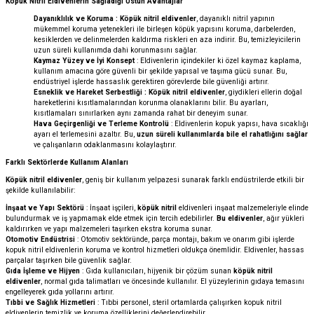
Köpük Nitril Eldivenlerin Sağladığı Üstün Avantajlar
Dayanıklılık ve Koruma
: Köpük nitril eldivenler
, dayanıklı nitril yapının
mükemmel koruma yetenekleri ile birleşen köpük yapısını koruma, darbelerden,
kesiklerden ve delinmelerden kaldırma riskleri en aza indirir. Bu, temizleyicilerin
uzun süreli kullanımda dahi korunmasını sağlar.
Kaymaz Yüzey ve İyi Konsept
: Eldivenlerin içindekiler ki özel kaymaz kaplama,
kullanım amacına göre güvenli bir şekilde yapısal ve taşıma gücü sunar. Bu,
endüstriyel işlerde hassaslık gerektiren görevlerde bile güvenliği artırır.
Esneklik ve Hareket Serbestliği
: Köpük nitril eldivenler
, giydikleri ellerin doğal
hareketlerini kısıtlamalarından korunma olanaklarını bilir. Bu ayarları,
kısıtlamaları sınırlarken aynı zamanda rahat bir deneyim sunar.
Hava Geçirgenliği ve Terleme Kontrolü
: Eldivenlerin kopuk yapısı, hava sıcaklığı
ayarı el terlemesini azaltır. Bu,
uzun süreli kullanımlarda bile el rahatlığını sağlar
ve çalışanların odaklanmasını kolaylaştırır.
Farklı Sektörlerde Kullanım Alanları
Köpük nitril eldivenler
, geniş bir kullanım yelpazesi sunarak farklı endüstrilerde etkili bir
şekilde kullanılabilir:
İnşaat ve Yapı Sektörü
: İnşaat işçileri,
köpük nitril
eldivenleri inşaat malzemeleriyle elinde
bulundurmak ve iş yapmamak elde etmek için tercih edebilirler.
Bu eldivenler
, ağır yükleri
kaldırırken ve yapı malzemeleri taşırken ekstra koruma sunar.
Otomotiv Endüstrisi
: Otomotiv sektöründe, parça montajı, bakım ve onarım gibi işlerde
kopuk nitril eldivenlerin koruma ve kontrol hizmetleri oldukça önemlidir. Eldivenler, hassas
parçalar taşırken bile güvenlik sağlar.
Gıda İşleme ve Hijyen
: Gıda kullanıcıları, hijyenik bir çözüm sunan
köpük nitril
eldivenler
, normal gıda talimatları ve öncesinde kullanılır. El yüzeylerinin gıdaya temasını
engelleyerek gıda yollarını artırır.
Tıbbi ve Sağlık Hizmetleri
: Tıbbi personel, steril ortamlarda çalışırken kopuk nitril
eldivenlerin temizlik ve koruma özelliklerini değerlendirebilir.