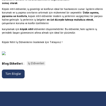
sonuç olarak
Köpük nitril eldivenler, iş güvenliği ve konforun ideal bir hastanesini sunar. İşçilerin ellerini
korumak ve iş yapma sınırlarını artırmak için mükemmel bir seçenektir.
Üstün aşınma,
yıpranma ve konforla
, kopuk nitril eldivenler modern iş yerlerinin vazgeçilmez bir parçası
haline gelmiştir. İş yerlerinin iş belgeleri
en üst düzeyde tutmayı muhafaza etmek
,
çalışanların koruma ve konfor özelliklerini
karşılamak için
köpük nitril
eldivenleri düşünmelidirler. Bu eldivenler, hem işçilerin iş
yerindeki başarı güvencesini altına almak için ideal bir çözümdür.
Köpük Nitril İş Eldivenlerini İncelemek İçin Tıklayınız !
Blog Etiketleri :
İş Eldivenleri
Tüm Bloglar