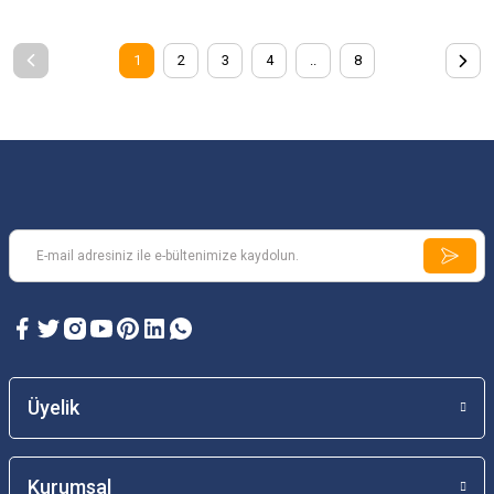
1
2
3
4
..
8
Üyelik
Kurumsal