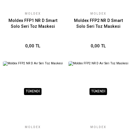
MOLDEX
MOLDEX
Moldex FFP1 NR D Smart
Moldex FFP2 NR D Smart
Solo Seri Toz Maskesi
Solo Seri Toz Maskesi
0,00 TL
0,00 TL
TÜKENDİ
TÜKENDİ
MOLDEX
MOLDEX