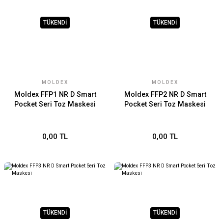
TÜKENDİ
TÜKENDİ
MOLDEX
MOLDEX
Moldex FFP1 NR D Smart
Moldex FFP2 NR D Smart
Pocket Seri Toz Maskesi
Pocket Seri Toz Maskesi
0,00 TL
0,00 TL
TÜKENDİ
TÜKENDİ