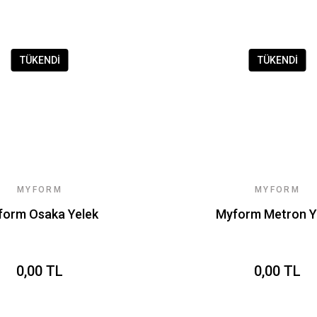
TÜKENDİ
TÜKENDİ
MYFORM
MYFORM
form Osaka Yelek
Myform Metron Y
0,00 TL
0,00 TL