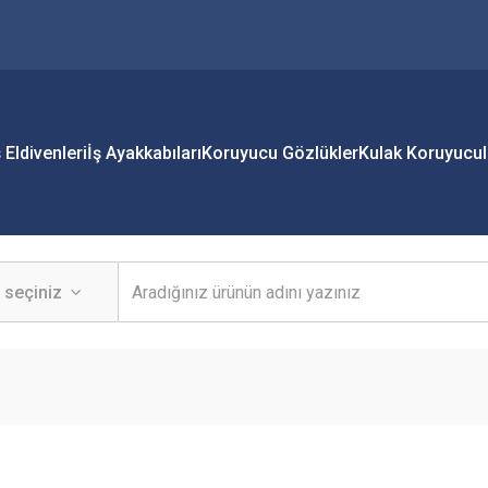
ş Eldivenleri
İş Ayakkabıları
Koruyucu Gözlükler
Kulak Koruyucul