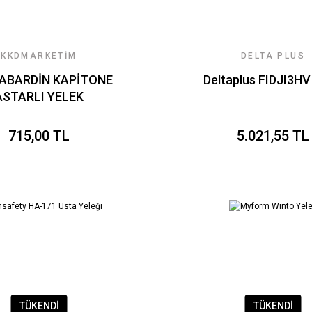
KKDMARKETİM
DELTA PLUS
GABARDİN KAPİTONE
Deltaplus FIDJI3HV
ASTARLI YELEK
715,00 TL
5.021,55 TL
TÜKENDİ
TÜKENDİ