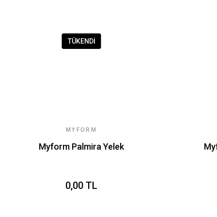
TÜKENDİ
MYFORM
Myform Palmira Yelek
My
0,00 TL