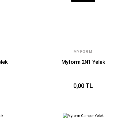
MYFORM
lek
Myform 2N1 Yelek
0,00 TL