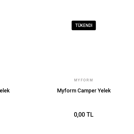
TÜKENDİ
MYFORM
elek
Myform Camper Yelek
0,00 TL