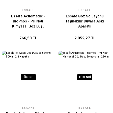
ESSAFE
ESSAFE
Essafe Actiomedic -
Essafe Göz Solusyonu
BioPhos - PH Nötr
Taşınabilir Duvara Askı
Kimyasal Göz Duşu
Aparatlı
Solusyonu - 500 ml CE
Belgelidir
766,58 TL
2.052,27 TL
TÜKENDİ
TÜKENDİ
ESSAFE
ESSAFE