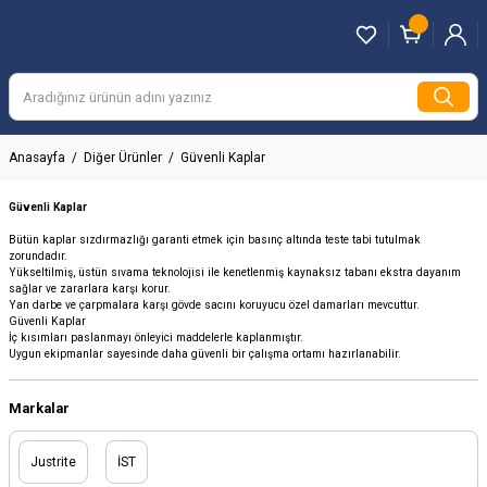
Anasayfa
Diğer Ürünler
Güvenli Kaplar
Güvenli Kaplar
Bütün kaplar sızdırmazlığı garanti etmek için basınç altında teste tabi tutulmak
zorundadır.
Yükseltilmiş, üstün sıvama teknolojisi ile kenetlenmiş kaynaksız tabanı ekstra dayanım
sağlar ve zararlara karşı korur.
Yan darbe ve çarpmalara karşı gövde sacını koruyucu özel damarları mevcuttur.
Güvenli Kaplar
İç kısımları paslanmayı önleyici maddelerle kaplanmıştır.
Uygun ekipmanlar sayesinde daha güvenli bir çalışma ortamı hazırlanabilir.
Markalar
Justrite
İST