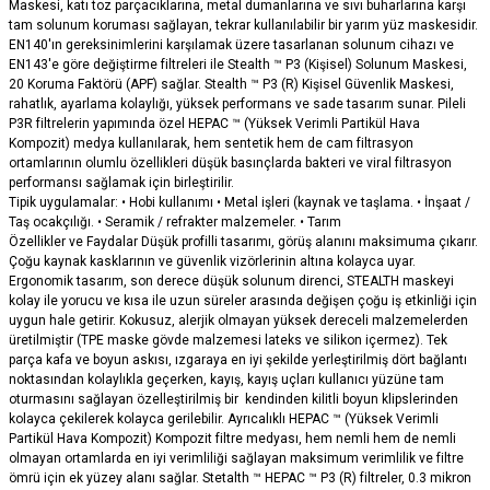
Maskesi, katı toz parçacıklarına, metal dumanlarına ve sıvı buharlarına karşı
tam solunum koruması sağlayan, tekrar kullanılabilir bir yarım yüz maskesidir.
EN140'ın gereksinimlerini karşılamak üzere tasarlanan solunum cihazı ve
EN143'e göre değiştirme filtreleri ile Stealth ™ P3 (Kişisel) Solunum Maskesi,
20 Koruma Faktörü (APF) sağlar. Stealth ™ P3 (R) Kişisel Güvenlik Maskesi,
rahatlık, ayarlama kolaylığı, yüksek performans ve sade tasarım sunar. Pileli
P3R filtrelerin yapımında özel HEPAC ™ (Yüksek Verimli Partikül Hava
Kompozit) medya kullanılarak, hem sentetik hem de cam filtrasyon
ortamlarının olumlu özellikleri düşük basınçlarda bakteri ve viral filtrasyon
performansı sağlamak için birleştirilir.
Tipik uygulamalar: • Hobi kullanımı • Metal işleri (kaynak ve taşlama. • İnşaat /
Taş ocakçılığı. • Seramik / refrakter malzemeler. • Tarım
Özellikler ve Faydalar Düşük profilli tasarımı, görüş alanını maksimuma çıkarır.
Çoğu kaynak kasklarının ve güvenlik vizörlerinin altına kolayca uyar.
Ergonomik tasarım, son derece düşük solunum direnci, STEALTH maskeyi
kolay ile yorucu ve kısa ile uzun süreler arasında değişen çoğu iş etkinliği için
uygun hale getirir. Kokusuz, alerjik olmayan yüksek dereceli malzemelerden
üretilmiştir (TPE maske gövde malzemesi lateks ve silikon içermez). Tek
parça kafa ve boyun askısı, ızgaraya en iyi şekilde yerleştirilmiş dört bağlantı
noktasından kolaylıkla geçerken, kayış, kayış uçları kullanıcı yüzüne tam
oturmasını sağlayan özelleştirilmiş bir kendinden kilitli boyun klipslerinden
kolayca çekilerek kolayca gerilebilir. Ayrıcalıklı HEPAC ™ (Yüksek Verimli
Partikül Hava Kompozit) Kompozit filtre medyası, hem nemli hem de nemli
olmayan ortamlarda en iyi verimliliği sağlayan maksimum verimlilik ve filtre
ömrü için ek yüzey alanı sağlar. Stetalth ™ HEPAC ™ P3 (R) filtreler, 0.3 mikron