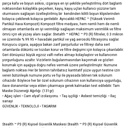
parça kafa ve boyun askısı, ızgaraya en iyi şekilde yerleştirilmiş dört bağlantı
noktasından kolaylıkla geçerken, kayış, kayış uçları kullanıcı yüzüne tam
oturmasını sağlayan özelleştirilmiş bir kendinden kilitli boyun klipslerinden
kolayca çekilerek kolayca gerilebilir. Ayrıcalıklı HEPAC ™ (Yüksek Verimli
Partikül Hava Kompozit) Kompozit filtre medyası, hem nemli hem de nemli
olmayan ortamlarda en iyi verimliliği sağlayan maksimum verimlilik ve filtre
ömrü için ek yüzey alanı sağlar. Stetalth ™ HEPAC ™ P3 (R) filtreler, 0.3 mikron
ve üzerinde % 99.95 + havadaki partikül ve yağ aerosolü filtrasyonu sağlar.
Koruyucu ızgara, aşağıya bakan zarif panjurludur ve filtreyi daha sert
ortamlarda döküntü ve tozdan korur ve filtre değişimi için kolayca çıkarılabilir.
Geri dönüşsüz büyük egzoz valfı nefes almayı kolaylaştırır ve kullanıcının
yorgunluğunu azaltır. Vizörlerin buğulanmasından kaçınmak ve gözleri
korumak için aşağıya doğru nefes vermek üzere yerleştirilmiştir. Numune
bağlantı noktası Her bir birimin tahribatsız kantitatif yüze uygun testine izin
veren bütünleşik numune portu ve fişi ile piyasada bilinen tek solunum
cihazıdır. Böylece her bir özel solunum cihazının son kullanıcıya uygunluğu,
ilave donanımlar veya elden çıkarmaya gerek kalmadan test edilebilir. Tam
Maske Düzeneği Ağırlığı: (131gr)
• Ağaç işleri • Cam elyaf izolasyonu. • Taş işçiliği • Asbest temizliği. • İlaç
sanayi
GÜVENLİK • TEKNOLOJİ • TASARIM
Stealth ™ P3 (R) Kişisel Güvenlik Maskesi Stealth ™ P3 (R) Kişisel Güvenlik