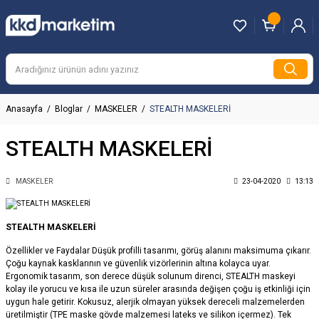
Anasayfa
Bloglar
MASKELER
STEALTH MASKELERİ
STEALTH MASKELERİ
MASKELER
23-04-2020
13:13
STEALTH MASKELERİ
Özellikler ve Faydalar Düşük profilli tasarımı, görüş alanını maksimuma çıkarır.
Çoğu kaynak kasklarının ve güvenlik vizörlerinin altına kolayca uyar.
Ergonomik tasarım, son derece düşük solunum direnci, STEALTH maskeyi
kolay ile yorucu ve kısa ile uzun süreler arasında değişen çoğu iş etkinliği için
uygun hale getirir. Kokusuz, alerjik olmayan yüksek dereceli malzemelerden
üretilmiştir (TPE maske gövde malzemesi lateks ve silikon içermez). Tek