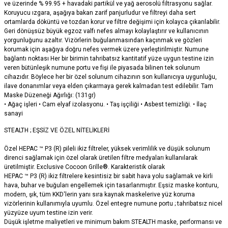
ve üzerinde % 99.95 + havadaki partikül ve yağ aerosolü filtrasyonu sağlar.
Koruyucu ızgara, aşağıya bakan zarif panjurludur ve filtreyi daha sert
ortamlarda döküntü ve tozdan korur ve filtre değişimi için kolayca çıkarılabilir.
Geri dönüşsüz büyük egzoz valfı nefes almayı kolaylaştırır ve kullanıcının
yorgunluğunu azaltır. Vizörlerin buğulanmasından kaçınmak ve gözleri
korumak için aşağıya doğru nefes vermek üzere yerleştirilmiştir. Numune
bağlantı noktası Her bir birimin tahribatsız kantitatif yüze uygun testine izin
veren bütünleşik numune portu ve fişi ile piyasada bilinen tek solunum
cihazıdır. Böylece her bir özel solunum cihazının son kullanıcıya uygunluğu,
ilave donanımlar veya elden çıkarmaya gerek kalmadan test edilebilir. Tam
Maske Düzeneği Ağırlığı: (131gr)
• Ağaç işleri • Cam elyaf izolasyonu. • Taş işçiliği • Asbest temizliği. • İlaç
sanayi
STEALTH ; EŞSİZ VE ÖZEL NİTELİKLERİ
Özel HEPAC ™ P3 (R) pileli ikiz filtreler, yüksek verimlilik ve düşük solunum
direnci sağlamak için özel olarak üretilen filtre medyaları kullanılarak
üretilmiştir. Exclusive Cocoon Grille®. Karakteristik olarak
HEPAC ™ P3 (R) ikiz filtrelere kesintisiz bir sabit hava yolu sağlamak ve kirli
hava, buhar ve buğuları engellemek için tasarlanmıştır. Eşsiz maske konturu,
modern, şık, tüm KKD'lerin yanı sıra kaynak maskelerive yüz koruma
vizörlerinin kullanımıyla uyumlu. Özel entegre numune portu ; tahribatsız nicel
yüzyüze uyum testine izin verir.
Düşük işletme maliyetleri ve minimum bakım STEALTH maske, performansı ve