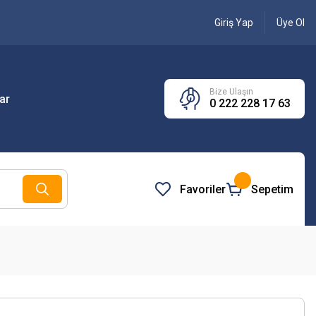
Giriş Yap
Üye Ol
Bize Ulaşın
ar
0 222 228 17 63
Favoriler
Sepetim