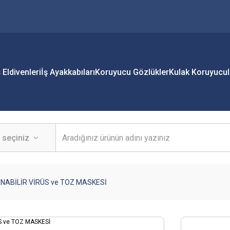
ş Eldivenleri
İş Ayakkabıları
Koruyucu Gözlükler
Kulak Koruyucul
NABİLİR VİRÜS ve TOZ MASKESİ