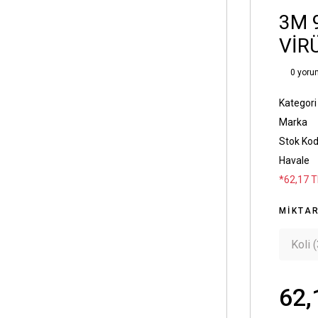
3M 
VİR
0 yoru
Kategori
Marka
Stok Ko
Havale
*62,17 T
MIKTA
Koli 
62,