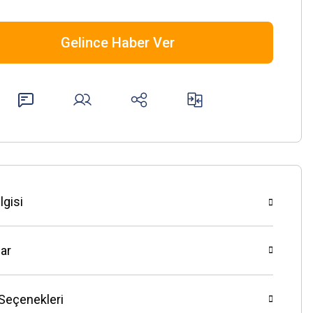
Gelince Haber Ver
lgisi
ar
 Seçenekleri