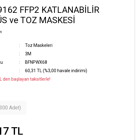
9162 FFP2 KATLANABİLİR
ÜS ve TOZ MASKESİ
m
Toz Maskeleri
3M
du
BFNPWX68
60,31 TL (%3,00 havale indirimi)
L den başlayan taksitlerle!
R
(300 Adet)
17 TL