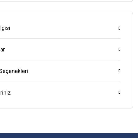
lgisi
ar
 Seçenekleri
riniz