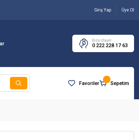
Giriş Yap
Üye Ol
Bize Ulaşın
ar
0 222 228 17 63
Favoriler
Sepetim