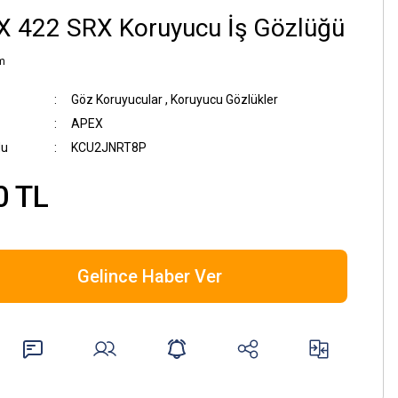
X 422 SRX Koruyucu İş Gözlüğü
m
Göz Koruyucular
,
Koruyucu Gözlükler
APEX
du
KCU2JNRT8P
0 TL
Gelince Haber Ver