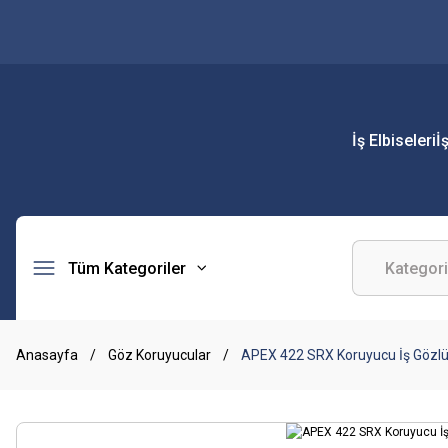
İş Elbiseleri
İ
Tüm Kategoriler
Anasayfa
Göz Koruyucular
APEX 422 SRX Koruyucu İş Gözl