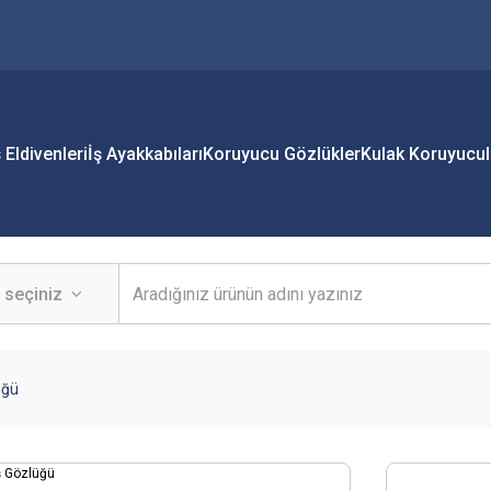
ş Eldivenleri
İş Ayakkabıları
Koruyucu Gözlükler
Kulak Koruyucul
üğü