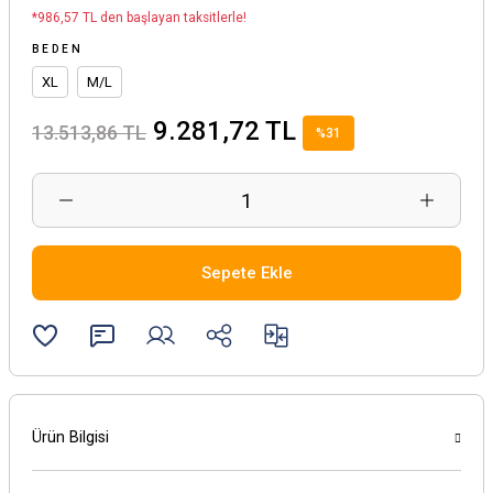
*986,57 TL den başlayan taksitlerle!
BEDEN
XL
M/L
9.281,72 TL
13.513,86 TL
%31
Sepete Ekle
Ürün Bilgisi