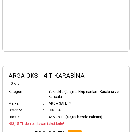
ARGA OKS-14 T KARABİNA
0 yorum
Kategori
Yüksekte Çalışma Ekipmanları
,
Karabina ve
Kancalar
Marka
ARGA SAFETY
Stok Kodu
OKS-14-T
Havale
485,08 TL (%3,00 havale indirimi)
*53,15 TL den başlayan taksitlerle!