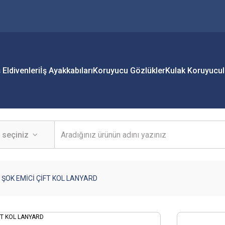
ş Eldivenleri
İş Ayakkabıları
Koruyucu Gözlükler
Kulak Koruyucul
ŞOK EMİCİ ÇİFT KOL LANYARD