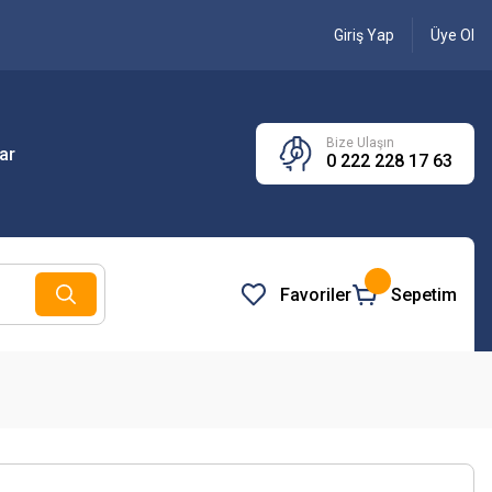
Giriş Yap
Üye Ol
Bize Ulaşın
ar
0 222 228 17 63
Favoriler
Sepetim