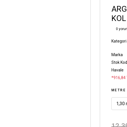
ARG
KOL
0 yoru
Kategori
Marka
Stok Ko
Havale
*916,84 
METRE
1,30 
12.3