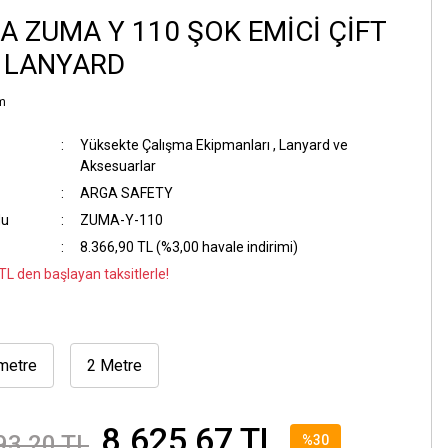
A ZUMA Y 110 ŞOK EMİCİ ÇİFT
 LANYARD
m
Yüksekte Çalışma Ekipmanları
,
Lanyard ve
Aksesuarlar
ARGA SAFETY
du
ZUMA-Y-110
8.366,90 TL (%3,00 havale indirimi)
TL den başlayan taksitlerle!
metre
2 Metre
8.625,67 TL
93,20 TL
%30