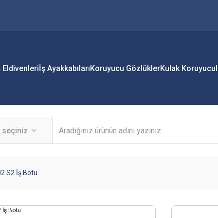
ş Eldivenleri
İş Ayakkabıları
Koruyucu Gözlükler
Kulak Koruyucul
2 S2 İş Botu