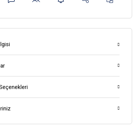
lgisi
ar
 Seçenekleri
riniz