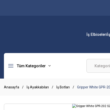
İş Elbiseleri
İ
Tüm Kategoriler
Anasayfa
İş Ayakkabıları
İş Botları
Gripper White GPR-20