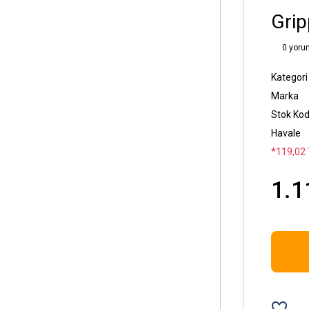
Grip
0 yoru
Kategori
Marka
Stok Ko
Havale
*119,02 
1.1