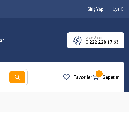
Giriş Yap
Üye Ol
Bize Ulaşın
ar
0 222 228 17 63
Favoriler
Sepetim