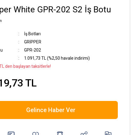
per White GPR-202 S2 İş Botu
m
İş Botları
GRİPPER
du
GPR-202
1.091,73 TL (%2,50 havale indirimi)
TL den başlayan taksitlerle!
19,73 TL
Gelince Haber Ver