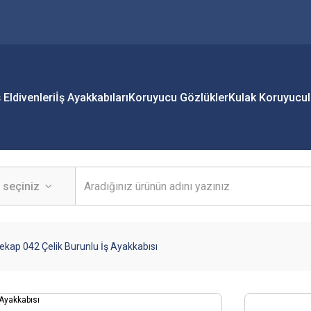
ş Eldivenleri
İş Ayakkabıları
Koruyucu Gözlükler
Kulak Koruyucul
kap 042 Çelik Burunlu İş Ayakkabısı