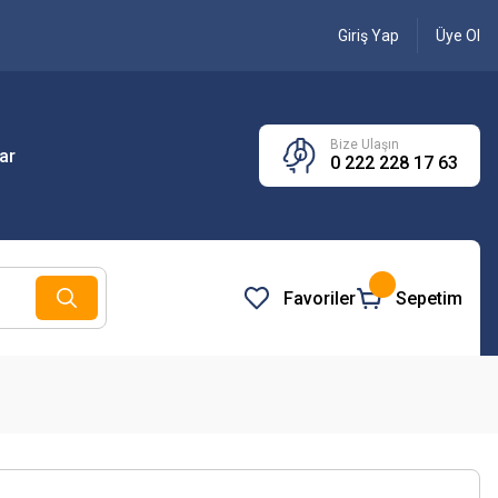
Giriş Yap
Üye Ol
Bize Ulaşın
ar
0 222 228 17 63
Favoriler
Sepetim