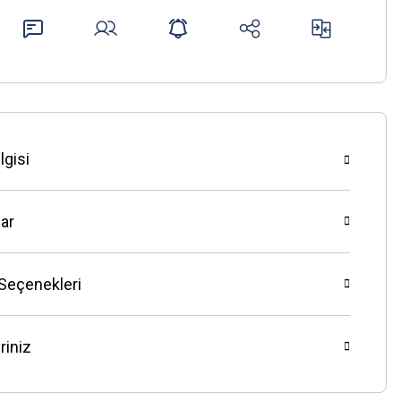
lgisi
ar
 Seçenekleri
riniz