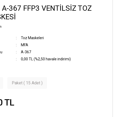
 A-367 FFP3 VENTİLSİZ TOZ
KESİ
m
Toz Maskeleri
MFA
du
A-367
0,00 TL (%2,50 havale indirimi)
R
Paket ( 15 Adet )
0 TL