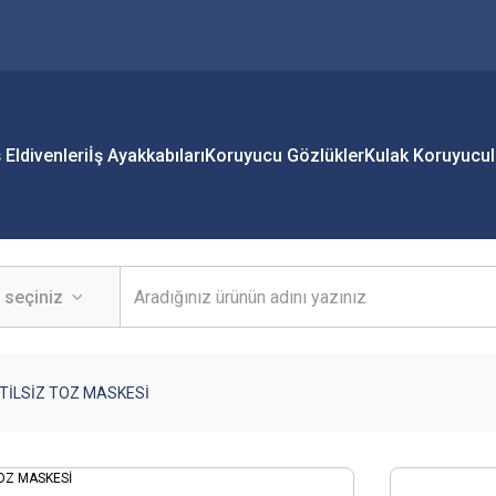
ş Eldivenleri
İş Ayakkabıları
Koruyucu Gözlükler
Kulak Koruyucul
NTİLSİZ TOZ MASKESİ