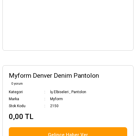
Myform Denver Denim Pantolon
0 yorum
Kategori
İş Elbiseleri
,
Pantolon
Marka
Myform
Stok Kodu
2150
0,00 TL
Gelince Haber Ver