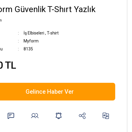
rm Güvenlik T-Shırt Yazlık
m
İş Elbiseleri
,
T-shirt
Myform
du
8135
0 TL
Gelince Haber Ver