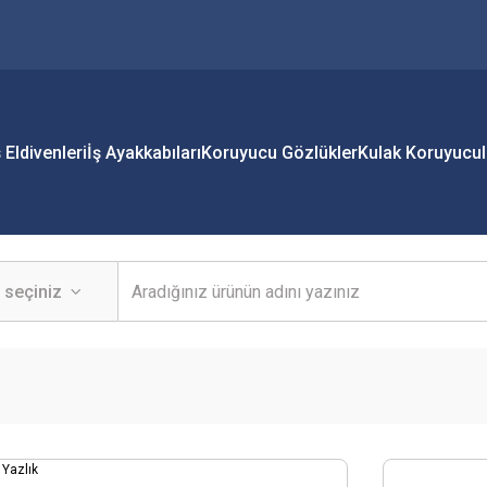
ş Eldivenleri
İş Ayakkabıları
Koruyucu Gözlükler
Kulak Koruyucul