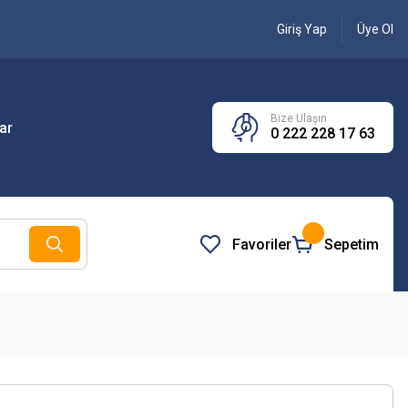
Giriş Yap
Üye Ol
Bize Ulaşın
ar
0 222 228 17 63
Favoriler
Sepetim