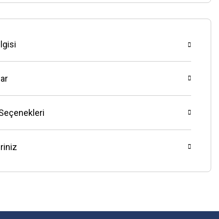
lgisi
ar
 Seçenekleri
riniz