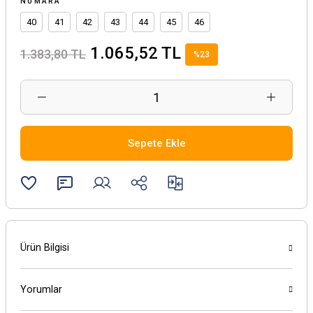
NUMARA
40
41
42
43
44
45
46
1.065,52 TL
1.383,80 TL
%23
Sepete Ekle
Ürün Bilgisi
Yorumlar