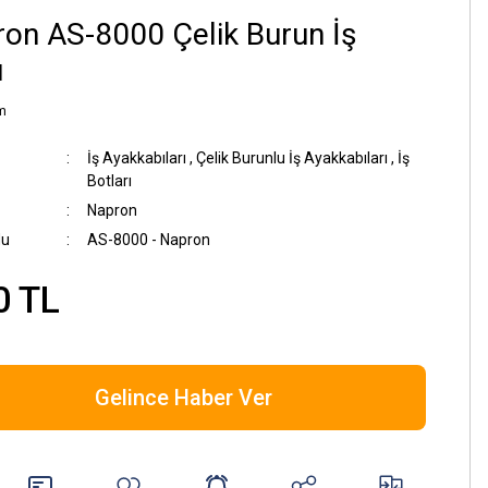
on AS-8000 Çelik Burun İş
u
m
İş Ayakkabıları
,
Çelik Burunlu İş Ayakkabıları
,
İş
Botları
Napron
du
AS-8000 - Napron
0 TL
Gelince Haber Ver