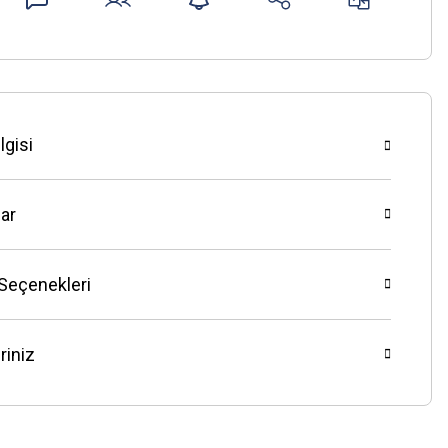
lgisi
ar
 Seçenekleri
riniz