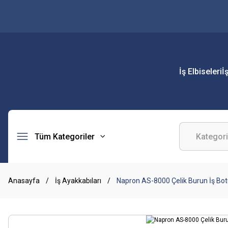
İş Elbiseleri
İ
Tüm Kategoriler
Anasayfa
İş Ayakkabıları
Napron AS-8000 Çelik Burun İş Bo