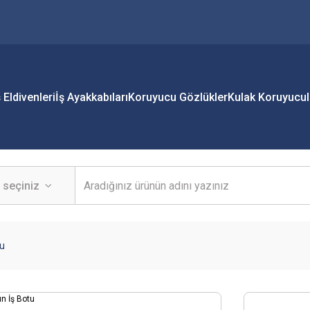
ş Eldivenleri
İş Ayakkabıları
Koruyucu Gözlükler
Kulak Koruyucul
tu