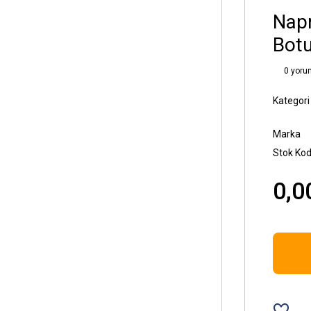
Napr
Bot
0 yoru
Kategori
Marka
Stok Ko
0,0