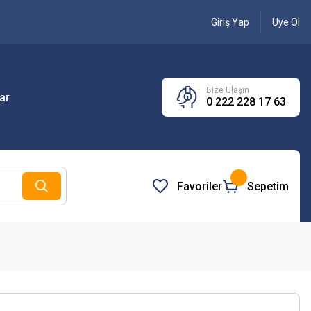
Giriş Yap
Üye Ol
Bize Ulaşın
ar
0 222 228 17 63
Favoriler
Sepetim