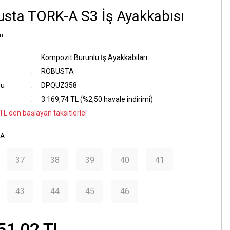
sta TORK-A S3 İş Ayakkabısı
m
Kompozit Burunlu İş Ayakkabıları
ROBUSTA
du
DPQUZ358
3.169,74 TL (%2,50 havale indirimi)
TL den başlayan taksitlerle!
RA
37
38
39
40
41
43
44
45
46
51,02 TL