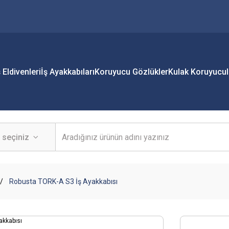
ş Eldivenleri
İş Ayakkabıları
Koruyucu Gözlükler
Kulak Koruyucul
Robusta TORK-A S3 İş Ayakkabısı