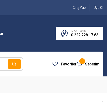
Giriş Yap
Üye Ol
Bize Ulaşın
ar
0 222 228 17 63
Favoriler
Sepetim