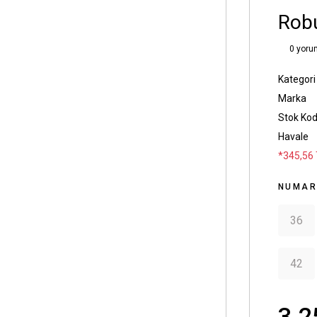
Robu
0 yoru
Kategori
Marka
Stok Ko
Havale
*345,56 
NUMA
36
42
3.2