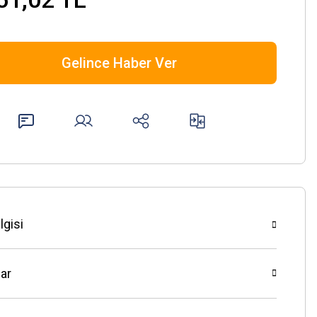
Gelince Haber Ver
lgisi
ar