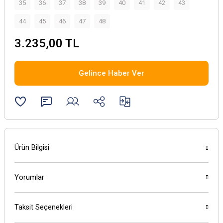
35
36
37
38
39
40
41
42
43
44
45
46
47
48
3.235,00 TL
Gelince Haber Ver
Ürün Bilgisi
Yorumlar
Taksit Seçenekleri