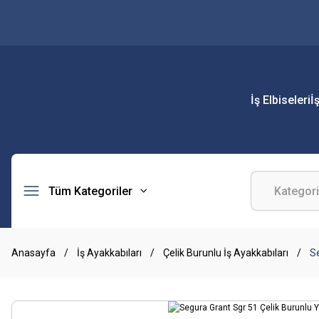
İş Elbiseleri
İ
Tüm Kategoriler
Anasayfa
İş Ayakkabıları
Çelik Burunlu İş Ayakkabıları
Se