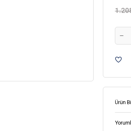
1.20
Ürün Bi
Yoruml