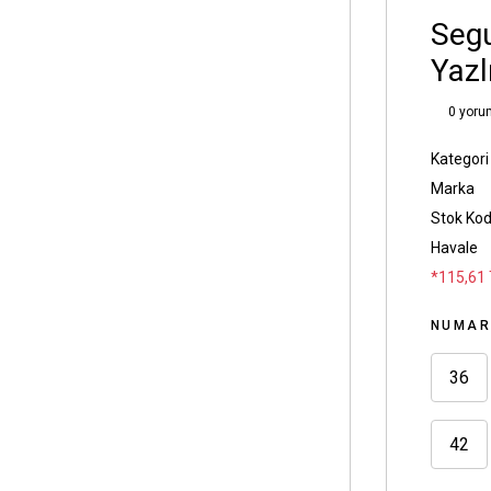
Segu
Yazl
0 yoru
Kategori
Marka
Stok Ko
Havale
*115,61 
NUMA
36
42