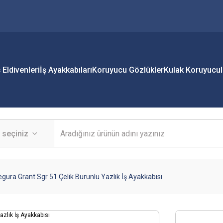
ş Eldivenleri
İş Ayakkabıları
Koruyucu Gözlükler
Kulak Koruyucul
gura Grant Sgr 51 Çelik Burunlu Yazlık İş Ayakkabısı