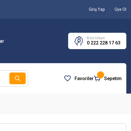
Giriş Yap
Üye Ol
Bize Ulaşın
ar
0 222 228 17 63
Favoriler
Sepetim