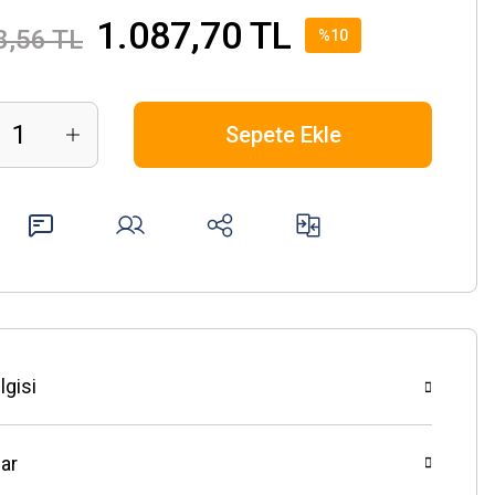
1.087,70 TL
8,56 TL
%10
Sepete Ekle
lgisi
ar