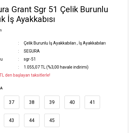
ra Grant Sgr 51 Çelik Burunlu
ık İş Ayakkabısı
m
Çelik Burunlu İş Ayakkabıları
,
İş Ayakkabıları
SEGURA
du
sgr-51
1.055,07 TL (%3,00 havale indirimi)
TL den başlayan taksitlerle!
RA
37
38
39
40
41
43
44
45