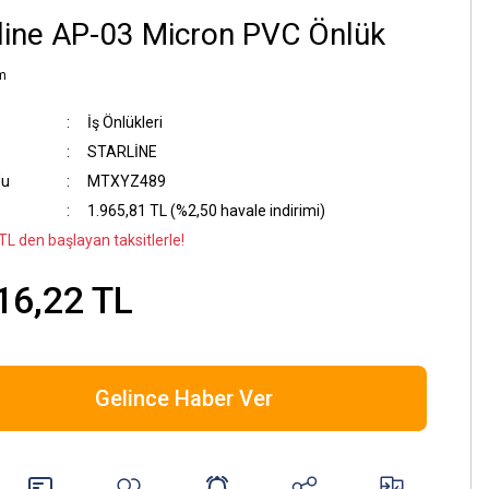
line AP-03 Micron PVC Önlük
m
İş Önlükleri
STARLİNE
du
MTXYZ489
1.965,81 TL (%2,50 havale indirimi)
TL den başlayan taksitlerle!
16,22 TL
Gelince Haber Ver