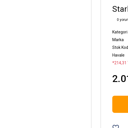
Star
0 yoru
Kategori
Marka
Stok Ko
Havale
*214,31 
2.0