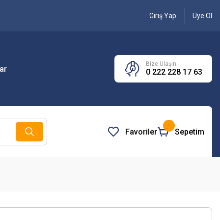
Giriş Yap
Üye Ol
Bize Ulaşın
ar
0 222 228 17 63
Favoriler
Sepetim