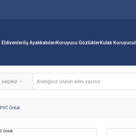
ş Eldivenleri
İş Ayakkabıları
Koruyucu Gözlükler
Kulak Koruyucul
 PVC Önlük