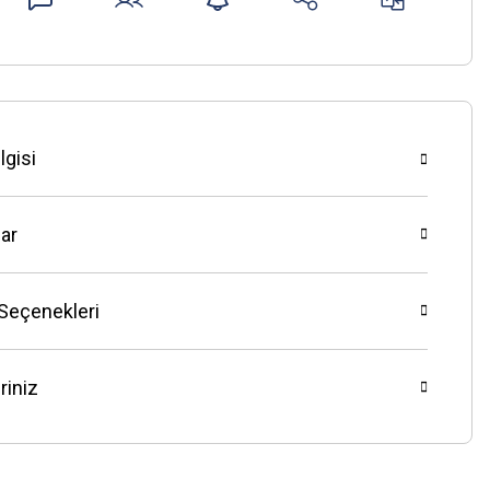
lgisi
ar
 Seçenekleri
riniz