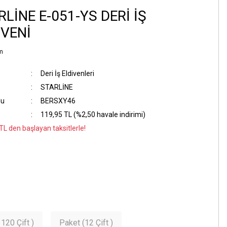
RLİNE E-051-YS DERİ İŞ
İVENİ
m
Deri İş Eldivenleri
STARLİNE
du
BERSXY46
119,95 TL (%2,50 havale indirimi)
TL den başlayan taksitlerle!
R
 120 Çift )
Paket (12 Çift )