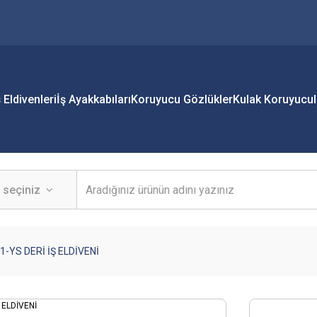
ş Eldivenleri
İş Ayakkabıları
Koruyucu Gözlükler
Kulak Koruyucul
1-YS DERİ İŞ ELDİVENİ