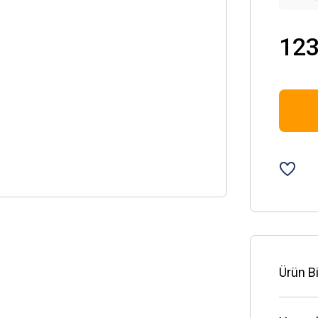
123
Ürün Bi