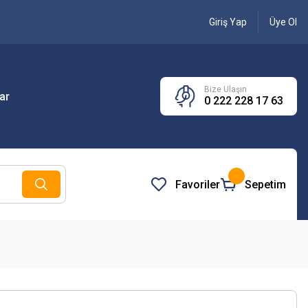
Giriş Yap
Üye Ol
Bize Ulaşın
ar
0 222 228 17 63
Favoriler
Sepetim