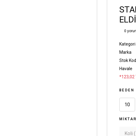
STA
ELD
0 yoru
Kategori
Marka
Stok Ko
Havale
*123,02 
BEDEN
10
MIKTA
Koli (