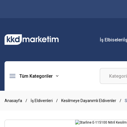
İş Elbiseleri
İ
Tüm Kategoriler
Anasayfa
İş Eldivenleri
Kesilmeye Dayanımlı Eldivenler
S