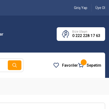
Giriş Yap
Üye Ol
Bize Ulaşın
ar
0 222 228 17 63
Favoriler
Sepetim