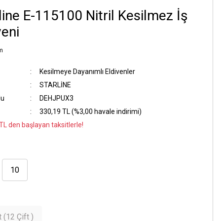
line E-115100 Nitril Kesilmez İş
veni
m
Kesilmeye Dayanımlı Eldivenler
STARLİNE
du
DEHJPUX3
330,19 TL (%3,00 havale indirimi)
TL den başlayan taksitlerle!
10
R
 (12 Çift )