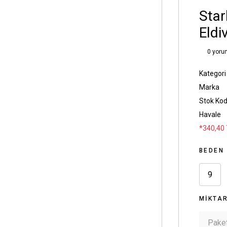
Star
Eldi
0 yoru
Kategori
Marka
Stok Ko
Havale
*340,40 
BEDEN
9
MIKTA
Paket