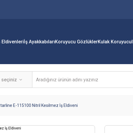
ş Eldivenleri
İş Ayakkabıları
Koruyucu Gözlükler
Kulak Koruyucul
tarline E-115100 Nitril Kesilmez İş Eldiveni