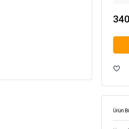
340
Ürün Bi