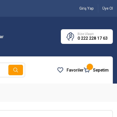
Giriş Yap
Üye Ol
Bize Ulaşın
ar
0 222 228 17 63
Favoriler
Sepetim