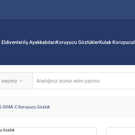
ş Eldivenleri
İş Ayakkabıları
Koruyucu Gözlükler
Kulak Koruyucul
 G-004A-C Koruyucu Gözlük