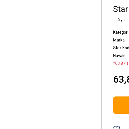
Star
0 yoru
Kategori
Marka
Stok Ko
Havale
*63,87 T
63,