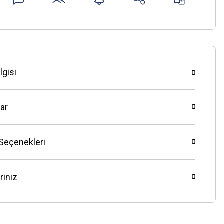
lgisi
ar
 Seçenekleri
riniz