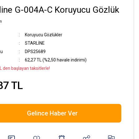
line G-004A-C Koruyucu Gözlük
m
Koruyucu Gözlükler
STARLİNE
du
DPS25689
62,27 TL (%2,50 havale indirimi)
L den başlayan taksitlerle!
87 TL
Gelince Haber Ver