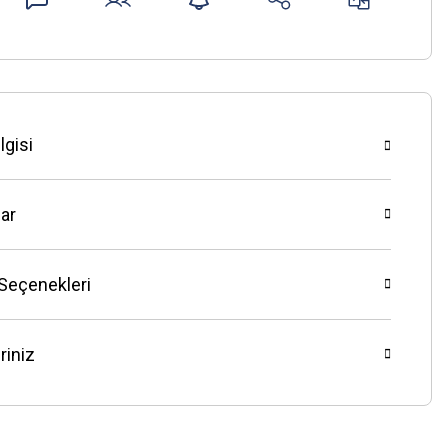
lgisi
ar
 Seçenekleri
riniz