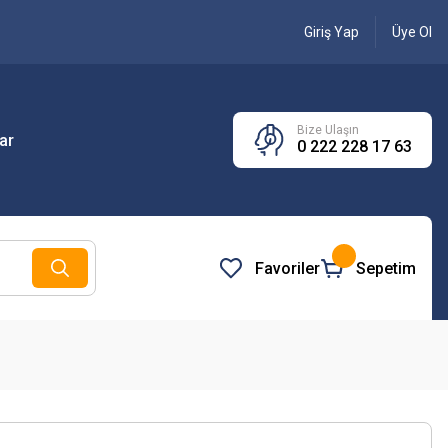
Giriş Yap
Üye Ol
Bize Ulaşın
ar
0 222 228 17 63
Favoriler
Sepetim