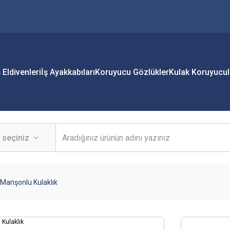
ş Eldivenleri
İş Ayakkabıları
Koruyucu Gözlükler
Kulak Koruyucul
 Manşonlu Kulaklık