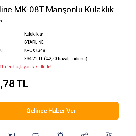
line MK-08T Manşonlu Kulaklık
m
Kulaklıklar
STARLİNE
du
KPQXZ348
334,21 TL (%2,50 havale indirimi)
TL den başlayan taksitlerle!
,78 TL
Gelince Haber Ver