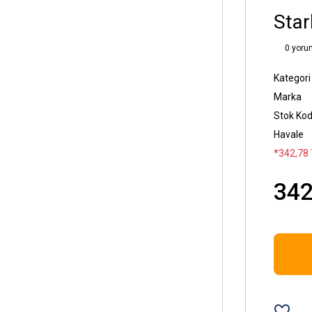
Star
0 yoru
Kategori
Marka
Stok Ko
Havale
*342,78 
342