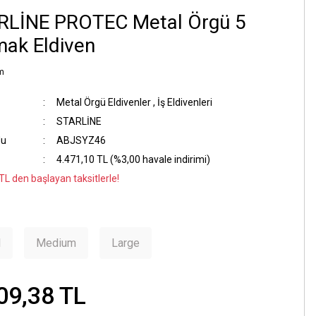
RLİNE PROTEC Metal Örgü 5
ak Eldiven
m
Metal Örgü Eldivenler
,
İş Eldivenleri
STARLİNE
du
ABJSYZ46
4.471,10 TL (%3,00 havale indirimi)
TL den başlayan taksitlerle!
l
Medium
Large
09,38 TL