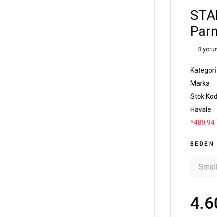
STA
Parm
0 yoru
Kategori
Marka
Stok Ko
Havale
*489,94 
BEDEN
Smal
4.6