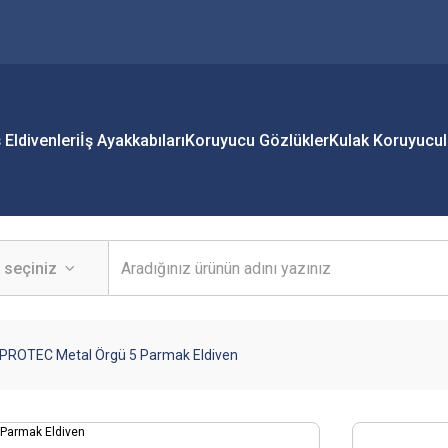
ş Eldivenleri
İş Ayakkabıları
Koruyucu Gözlükler
Kulak Koruyucul
PROTEC Metal Örgü 5 Parmak Eldiven