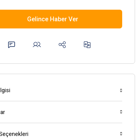
Gelince Haber Ver
lgisi
ar
 Seçenekleri