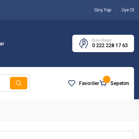
Giriş Yap
Üye Ol
Bize Ulaşın
ar
0 222 228 17 63
Favoriler
Sepetim