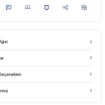
lgisi
ar
 Seçenekleri
riniz