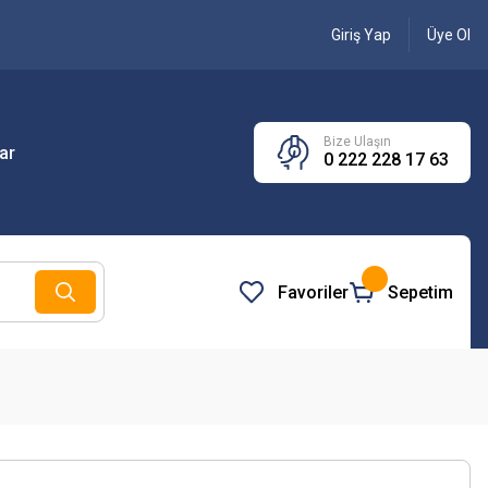
Giriş Yap
Üye Ol
Bize Ulaşın
ar
0 222 228 17 63
Favoriler
Sepetim