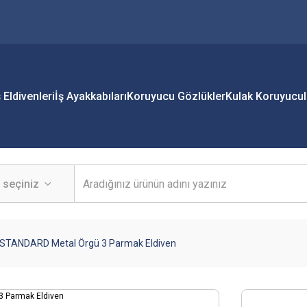
ş Eldivenleri
İş Ayakkabıları
Koruyucu Gözlükler
Kulak Koruyucul
STANDARD Metal Örgü 3 Parmak Eldiven