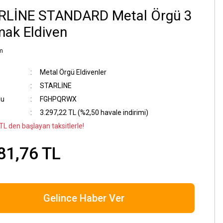
RLİNE STANDARD Metal Örgü 3
ak Eldiven
m
Metal Örgü Eldivenler
STARLİNE
du
FGHPQRWX
3.297,22 TL (%2,50 havale indirimi)
TL den başlayan taksitlerle!
81,76 TL
Gelince Haber Ver