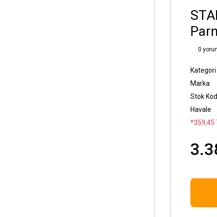
STA
Parm
0 yoru
Kategori
Marka
Stok Ko
Havale
*359,45 
3.3