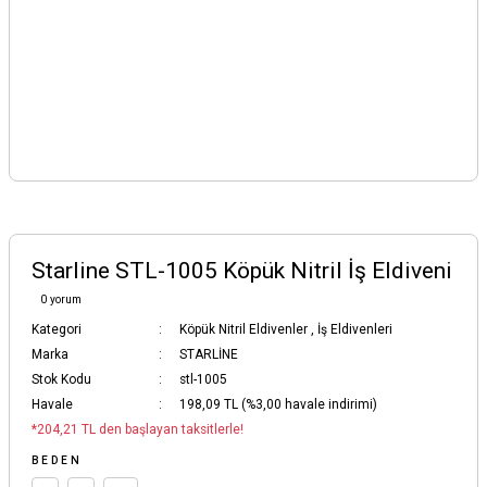
Starline STL-1005 Köpük Nitril İş Eldiveni
0 yorum
Kategori
Köpük Nitril Eldivenler
,
İş Eldivenleri
Marka
STARLİNE
Stok Kodu
stl-1005
Havale
198,09 TL (%3,00 havale indirimi)
*204,21 TL den başlayan taksitlerle!
BEDEN