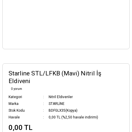
Starline STL/LFKB (Mavi) Nitril İş
Eldiveni
0 yorum
Kategori
Nitril Eldivenler
Marka
STARLİNE
Stok Kodu
BDFGLX35(Kopya)
Havale
0,00 TL (%2,50 havale indirimi)
0,00 TL