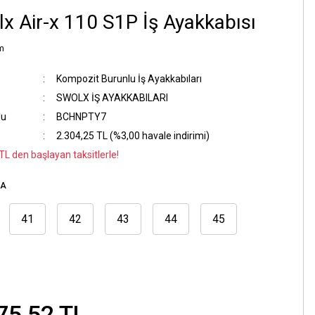
x Air-x 110 S1P İş Ayakkabısı
m
Kompozit Burunlu İş Ayakkabıları
SWOLX İŞ AYAKKABILARI
du
BCHNPTY7
2.304,25 TL (%3,00 havale indirimi)
TL den başlayan taksitlerle!
RA
41
42
43
44
45
75,52 TL