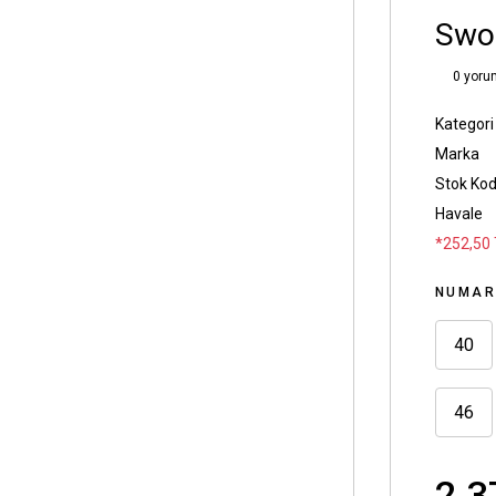
Swol
0 yoru
Kategori
Marka
Stok Ko
Havale
*252,50 
NUMA
40
46
2.3