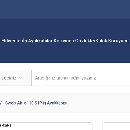
ş Eldivenleri
İş Ayakkabıları
Koruyucu Gözlükler
Kulak Koruyucul
Swolx Air-x 110 S1P İş Ayakkabısı