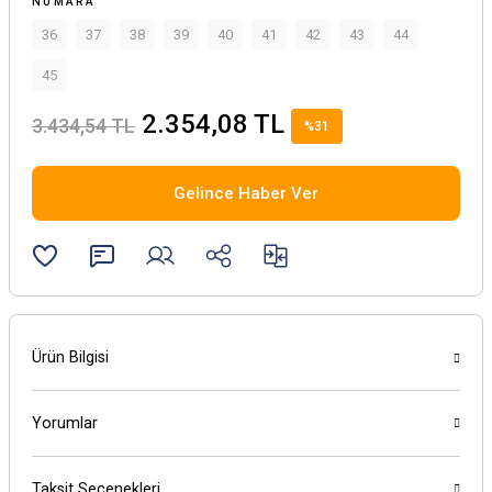
NUMARA
36
37
38
39
40
41
42
43
44
45
2.354,08 TL
3.434,54 TL
%31
Gelince Haber Ver
Ürün Bilgisi
Yorumlar
Taksit Seçenekleri