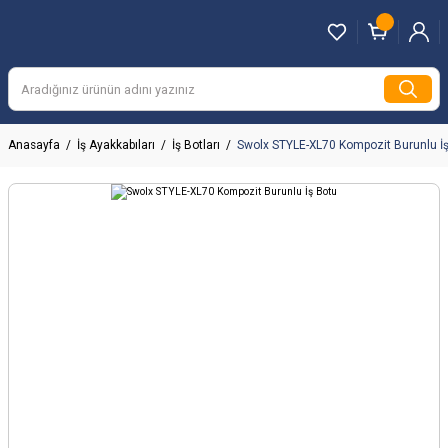
Anasayfa
İş Ayakkabıları
İş Botları
Swolx STYLE-XL70 Kompozit Burunlu İ