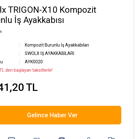
lx TRIGON-X10 Kompozit
nlu İş Ayakkabısı
m
Kompozit Burunlu İş Ayakkabıları
SWOLX İŞ AYAKKABILARI
du
AYK0020
TL den başlayan taksitlerle!
41,20 TL
Gelince Haber Ver