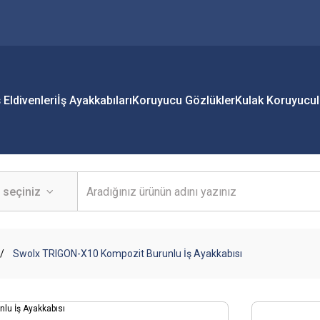
ş Eldivenleri
İş Ayakkabıları
Koruyucu Gözlükler
Kulak Koruyucul
Swolx TRIGON-X10 Kompozit Burunlu İş Ayakkabısı