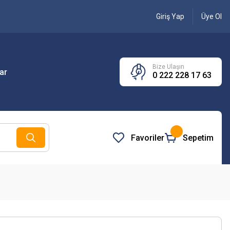
Giriş Yap
Üye Ol
Bize Ulaşın
ar
0 222 228 17 63
Favoriler
Sepetim