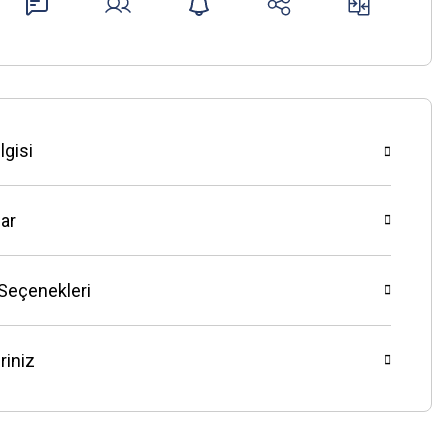
lgisi
ar
 Seçenekleri
riniz