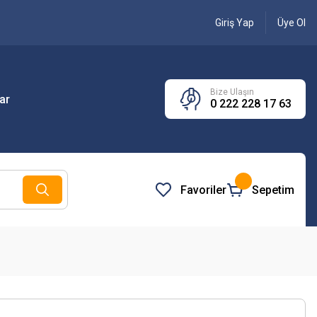
Giriş Yap
Üye Ol
Bize Ulaşın
ar
0 222 228 17 63
Favoriler
Sepetim