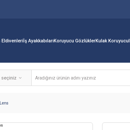
ş Eldivenleri
İş Ayakkabıları
Koruyucu Gözlükler
Kulak Koruyucul
 Lens