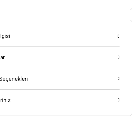
lgisi
ar
 Seçenekleri
riniz