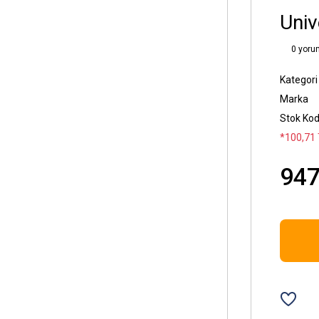
Univ
0 yoru
Kategori
Marka
Stok Ko
*100,71 
947