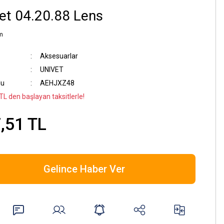
et 04.20.88 Lens
m
Aksesuarlar
UNIVET
du
AEHJXZ48
TL den başlayan taksitlerle!
,51 TL
Gelince Haber Ver