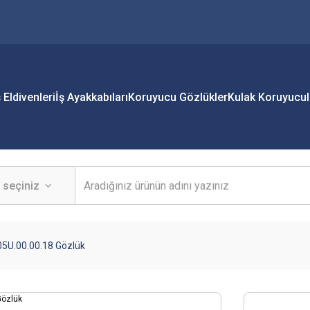
ş Eldivenleri
İş Ayakkabıları
Koruyucu Gözlükler
Kulak Koruyucul
05U.00.00.18 Gözlük