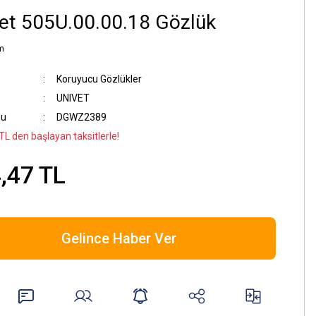
et 505U.00.00.18 Gözlük
m
Koruyucu Gözlükler
UNIVET
du
DGWZ2389
TL den başlayan taksitlerle!
,47 TL
Gelince Haber Ver