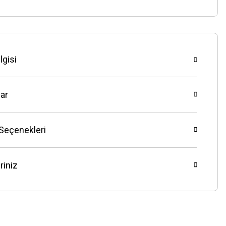
lgisi
ar
 Seçenekleri
riniz