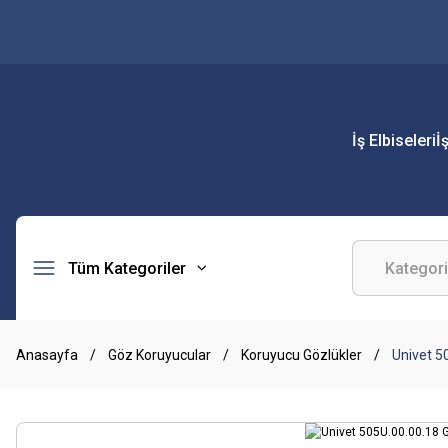
İş Elbiseleri
İ
Tüm Kategoriler
Anasayfa
Göz Koruyucular
Koruyucu Gözlükler
Univet 5