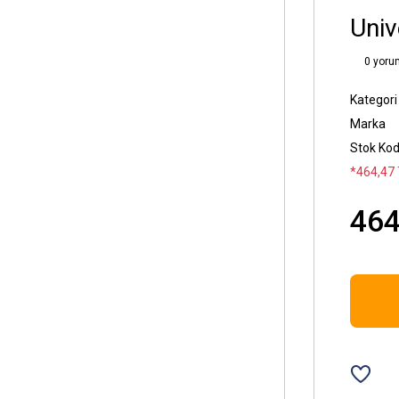
Univ
0 yoru
Kategori
Marka
Stok Ko
*464,47 
464