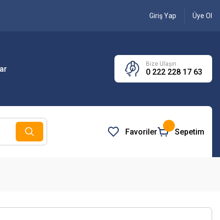
Giriş Yap
Üye Ol
Bize Ulaşın
ar
0 222 228 17 63
Favoriler
Sepetim