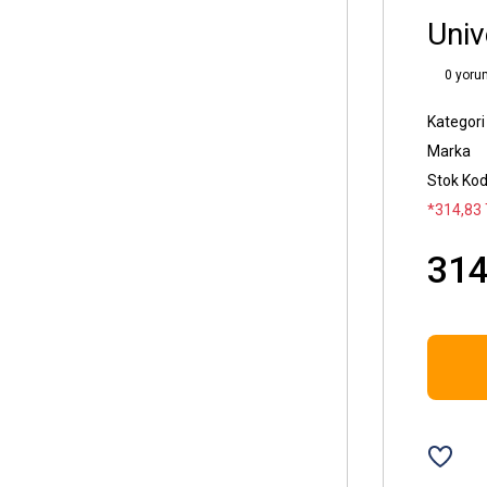
Univ
0 yoru
Kategori
Marka
Stok Ko
*314,83 
314