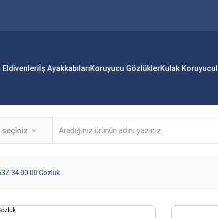
ş Eldivenleri
İş Ayakkabıları
Koruyucu Gözlükler
Kulak Koruyucul
53Z.34.00.00 Gözlük