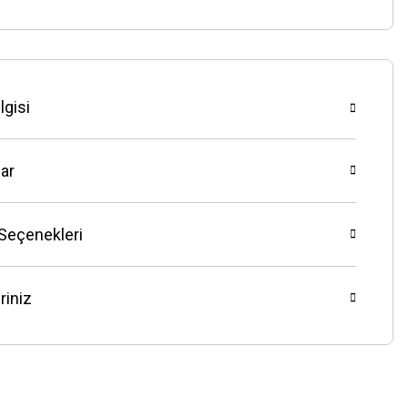
lgisi
ar
 Seçenekleri
riniz