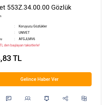
et 553Z.34.00.00 Gözlük
m
Koruyucu Gözlükler
UNIVET
du
AFGJLMV6
TL den başlayan taksitlerle!
,83 TL
Gelince Haber Ver