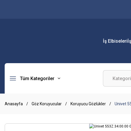
İş Elbiseleri
İ
Tüm Kategoriler
Anasayfa
Göz Koruyucular
Koruyucu Gözlükler
Univet 5