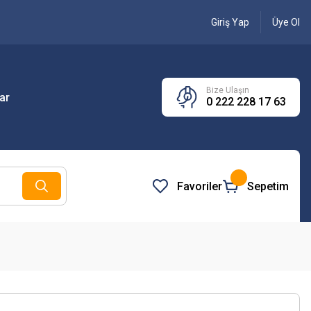
Giriş Yap
Üye Ol
Bize Ulaşın
ar
0 222 228 17 63
Favoriler
Sepetim