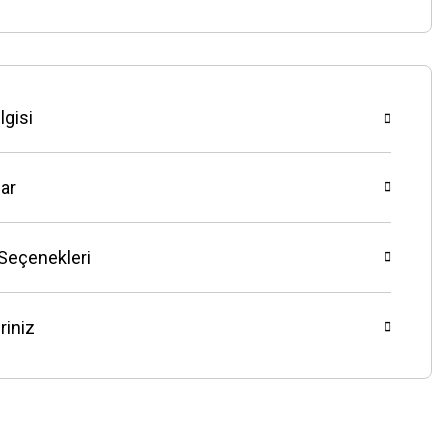
lgisi
ar
 Seçenekleri
riniz