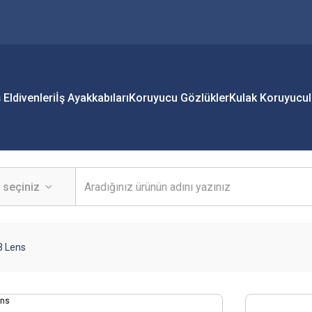
ş Eldivenleri
İş Ayakkabıları
Koruyucu Gözlükler
Kulak Koruyucul
3 Lens