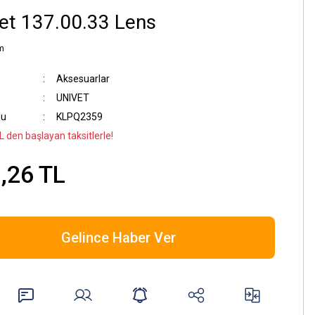
et 137.00.33 Lens
m
Aksesuarlar
UNIVET
du
KLPQ2359
L den başlayan taksitlerle!
,26 TL
Gelince Haber Ver