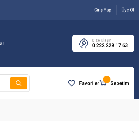
Giriş Yap
Üye Ol
Bize Ulaşın
ar
0 222 228 17 63
Favoriler
Sepetim