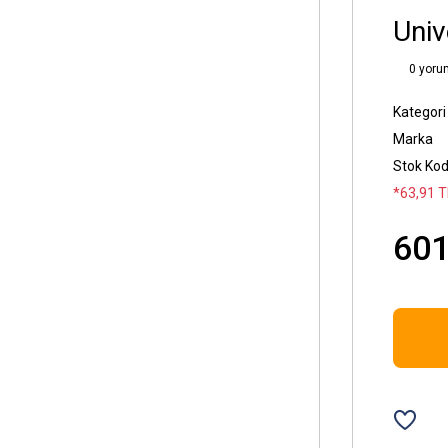
Univ
0 yoru
Kategori
Marka
Stok Ko
*63,91 T
601