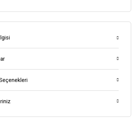
lgisi
ar
 Seçenekleri
riniz