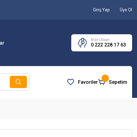
Giriş Yap
Üye Ol
Bize Ulaşın
ar
0 222 228 17 63
Favoriler
Sepetim