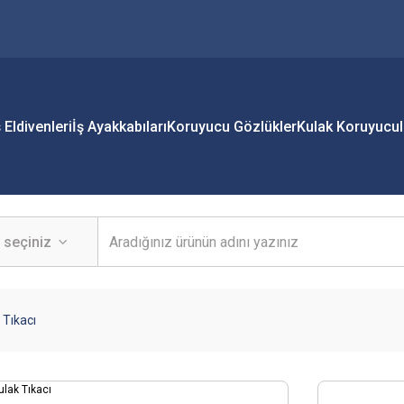
ş Eldivenleri
İş Ayakkabıları
Koruyucu Gözlükler
Kulak Koruyucul
 Tıkacı