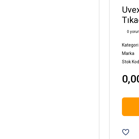
Uvex
Tıka
0 yoru
Kategori
Marka
Stok Ko
0,0