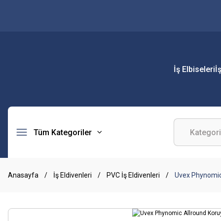
İş Elbiseleri
İ
Tüm Kategoriler
Anasayfa
İş Eldivenleri
PVC İş Eldivenleri
Uvex Phynomic