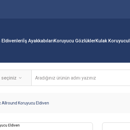
ş Eldivenleri
İş Ayakkabıları
Koruyucu Gözlükler
Kulak Koruyucul
 Allround Koruyucu Eldiven