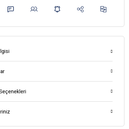
lgisi
ar
 Seçenekleri
riniz