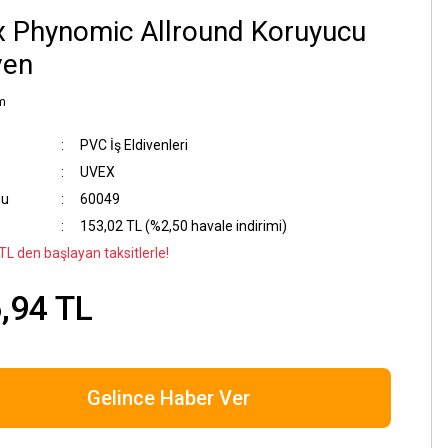
 Phynomic Allround Koruyucu
ven
m
PVC İş Eldivenleri
UVEX
du
60049
153,02 TL (%2,50 havale indirimi)
TL den başlayan taksitlerle!
,94 TL
Gelince Haber Ver