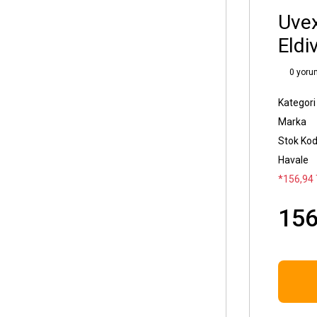
Uvex
Eldi
0 yoru
Kategori
Marka
Stok Ko
Havale
*156,94 
156