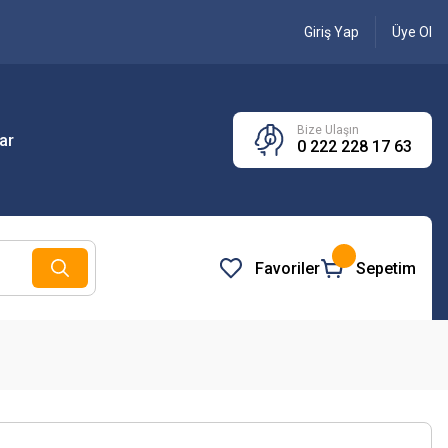
Giriş Yap
Üye Ol
Bize Ulaşın
ar
0 222 228 17 63
Favoriler
Sepetim