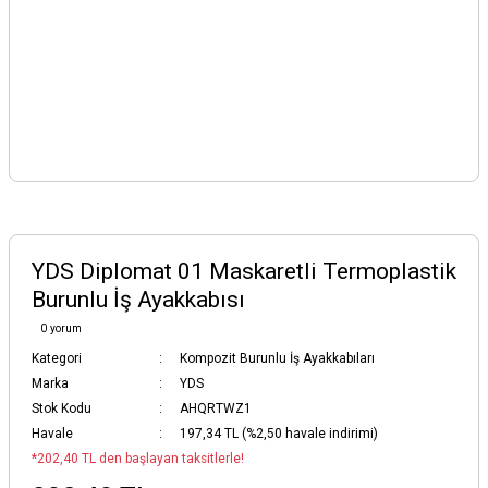
YDS Diplomat 01 Maskaretli Termoplastik
Burunlu İş Ayakkabısı
0 yorum
Kategori
Kompozit Burunlu İş Ayakkabıları
Marka
YDS
Stok Kodu
AHQRTWZ1
Havale
197,34 TL (%2,50 havale indirimi)
*202,40 TL den başlayan taksitlerle!