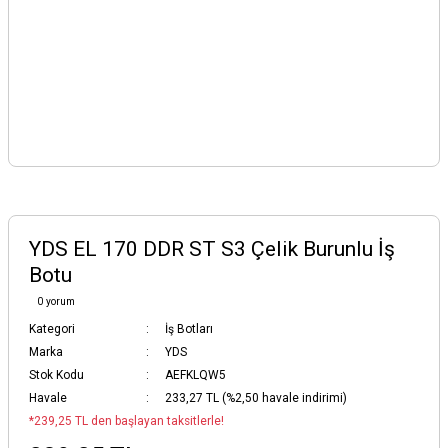
YDS EL 170 DDR ST S3 Çelik Burunlu İş
Botu
0 yorum
Kategori
İş Botları
Marka
YDS
Stok Kodu
AEFKLQW5
Havale
233,27 TL (%2,50 havale indirimi)
*239,25 TL den başlayan taksitlerle!