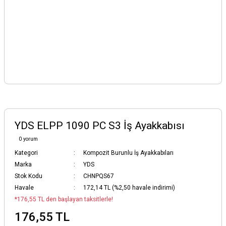
YDS ELPP 1090 PC S3 İş Ayakkabısı
0 yorum
Kategori
Kompozit Burunlu İş Ayakkabıları
Marka
YDS
Stok Kodu
CHNPQS67
Havale
172,14 TL (%2,50 havale indirimi)
*176,55 TL den başlayan taksitlerle!
176,55 TL